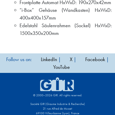
Frontplatte Automat HxWxD: 190x270x42mm
“i-Box” Gehäuse (Wandkasten) HxWxD:
400x400x157mm
Edelstahl Säulenrahmen (Sockel) HxWxD:
1500x350x200mm
Follow us on:
LinkedIn
|
X
|
Facebook
|
YouTube
© 2000–2026 GIR. All rights reserved.
Société GIR (Giaume Industrie & Recherche)
21 rue Alfred de Musset
69100 Villeurbanne (Lyon), France