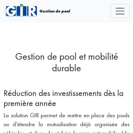
Skip navigation
Gestion de pool
Gestion de pool et mobilité
durable
Réduction des investissements dès la
première année
La solution GIR permet de mettre en place des pools
ou d'étendre la mutualisation déjà organisée des
véhicules, et donc de réduire le parc automobile (de