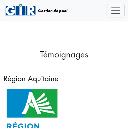
Skip navigation
Gestion de pool
Témoignages
Région Aquitaine