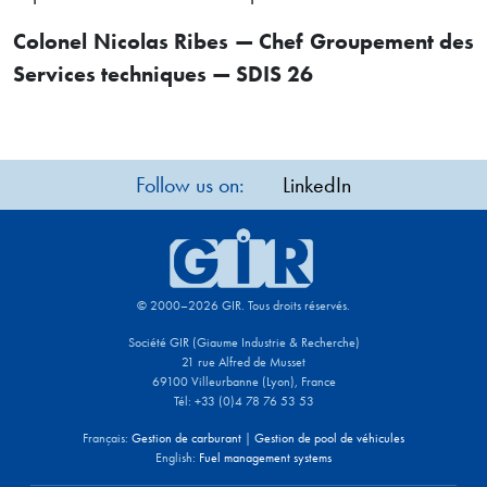
Colonel Nicolas Ribes — Chef Groupement des
Services techniques — SDIS 26
Follow us on:
LinkedIn
© 2000–2026 GIR. Tous droits réservés.
Société GIR (Giaume Industrie & Recherche)
21 rue Alfred de Musset
69100 Villeurbanne (Lyon), France
Tél: +33 (0)4 78 76 53 53
Français:
Gestion de carburant
|
Gestion de pool de véhicules
English:
Fuel management systems